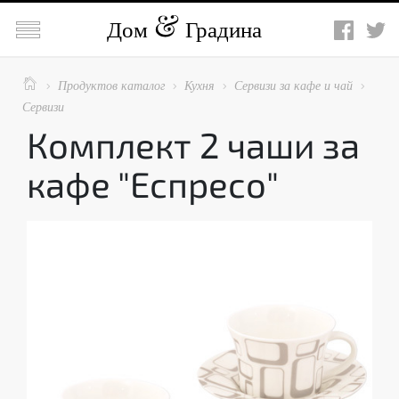

Дом
Градина

Продуктов каталог
Кухня
Сервизи за кафе и чай




Сервизи
Комплект 2 чаши за
кафе "Еспресо"