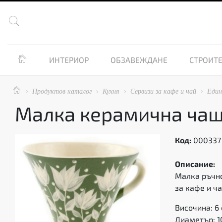


ИНТЕРИОР
ОБЗАВЕЖДАНЕ
СТРОИТЕ

Продуктов каталог
Кухня
Сервизи за кафе и чай
Един




Малка керамична чаша
Код:
000337
Описание:
Малка ръчно
за кафе и ч
Височина: 6 
Диаметър: 1