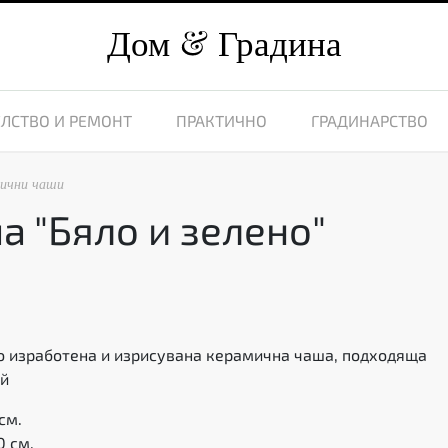
Дом
Градина
ЛСТВО И РЕМОНТ
ПРАКТИЧНО
ГРАДИНАРСТВО
ични чаши
 "Бяло и зелено"
 изработена и изрисувана керамична чаша, подходяща
ай
см.
0 см.