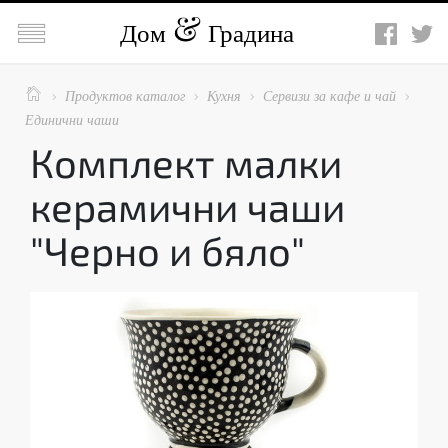

Дом
Градина

Продуктов каталог
Кухня
Сервизи за кафе и чай




Единични чаши
Комплект малки
керамични чаши
"Черно и бяло"