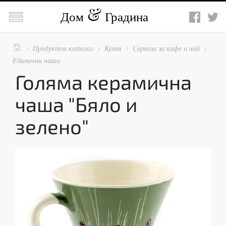

Дом
Градина

Продуктов каталог
Кухня
Сервизи за кафе и чай




Единични чаши
Голяма керамична
чаша "Бяло и
зелено"