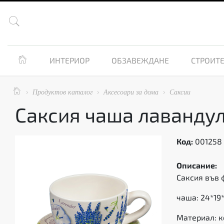


ИНТЕРИОР
ОБЗАВЕЖДАНЕ
СТРОИТЕ

Продуктов каталог
Аксесоари за дома
Саксии



Саксия чаша лаванду
Код:
001258
Описание:
Саксия във 
чаша: 24*19*
Материал: 