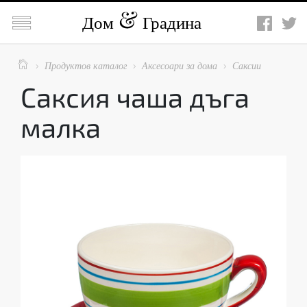

Дом
Градина

Продуктов каталог
Аксесоари за дома
Саксии



Саксия чаша дъга
малка