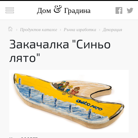

Дом
Градина

Продуктов каталог
Ръчна изработка
Декорация



Закачалка "Синьо
лято"