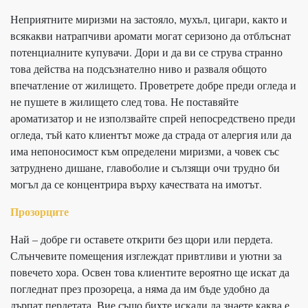
Неприятните миризми на застояло, мухъл, цигари, както и
всякакви натрапчиви аромати могат серизоно да отблъснат
потенциалните купувачи. Дори и да ви се струва странно
това действа на подсъзнателно ниво и разваля общото
впечатление от жилището. Проветрете добре преди огледа и
не пушете в жилището след това. Не поставяйте
ароматизатор и не използвайте спрей непосредствено преди
огледа, тъй като клиентът може да страда от алергия или да
има непоносимост към определени миризми, а човек със
затруднено дишане, главоболие и сълзящи очи трудно би
могъл да се концентрира върху качествата на имотът.
Прозорците
Най – добре ги оставете открити без щори или пердета.
Слънчевите помещения изглеждат привтливи и уютни за
повечето хора. Освен това клиентите вероятно ще искат да
погледнат през прозореца, а няма да им бъде удобно да
дърпат пердетата. Вие също бихте искали да знаете каква е