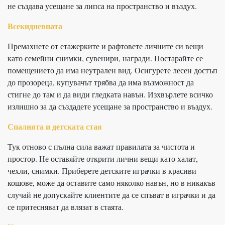
не създава усещане за липса на пространство и въздух.
Всекидневната
Премахнете от етажерките и рафтовете личните си вещи
като семейни снимки, сувенири, награди. Постарайте се
помещението да има неутрален вид. Осигурете лесен достъп
до прозореца, купувачът трябва да има възможност да
стигне до там и да види гледката навън. Изхвърлете всичко
излишно за да създадете усещане за пространство и въздух.
Спалнята и детската стая
Тук отново с пълна сила важат правилата за чистота и
простор. Не оставяйте открити лични вещи като халат,
чехли, снимки. Приберете детските играчки в красиви
кошове, може да оставите само няколко навън, но в никакъв
случай не допускайте клиентите да се спъват в играчки и да
се притесняват да влязат в стаята.