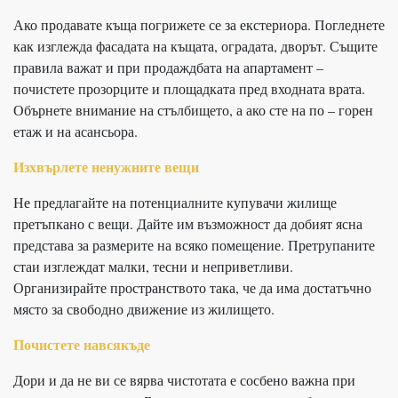
Ако продавате къща погрижете се за екстериора. Погледнете
как изглежда фасадата на къщата, оградата, дворът. Същите
правила важат и при продаждбата на апартамент –
почистете прозорците и площадката пред входната врата.
Обърнете внимание на стълбището, а ако сте на по – горен
етаж и на асансьора.
Изхвърлете ненужните вещи
Не предлагайте на потенциалните купувачи жилище
претъпкано с вещи. Дайте им възможност да добият ясна
представа за размерите на всяко помещение. Претрупаните
стаи изглеждат малки, тесни и неприветливи.
Организирайте пространството така, че да има достатъчно
място за свободно движение из жилището.
Почистете навсякъде
Дори и да не ви се вярва чистотата е сосбено важна при