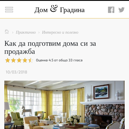

Дом
Градина

Практично
Интересно и полезно


Как да подготвим дома си за
продажба
Оценка
4.5
от общо
33
гласа
10/03/2018