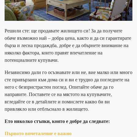
Решили сте: ще продавате жилището си! За да получите
обаче възможно най – добра цена, както и да си гарантирате
бърза и лесна продаждба, добре е да обърнете внимание на
няколко фактора, които правят впечатление на
потенциалните купувачи.
Независимо дали го осъзнавате или не, вие малко или много
сте привързани към дома си и ви е трудно да погледнете на
него с безпристрастен поглед. Опитайте обаче да го
направите. Поставете се на мястото на купувачите,
вгледайте се в детайлите и помислете какво би ви
привлякло или отблъснало в жилището.
Ето няколко стъпки, които е добре да следвате:
Първото впчеталение е важно