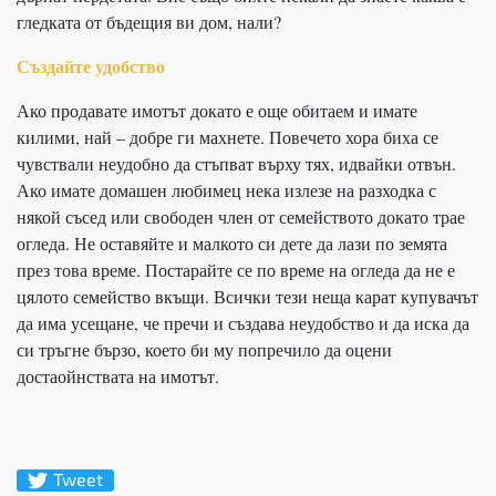
гледката от бъдещия ви дом, нали?
Създайте удобство
Ако продавате имотът докато е още обитаем и имате
килими, най – добре ги махнете. Повечето хора биха се
чувствали неудобно да стъпват върху тях, идвайки отвън.
Ако имате домашен любимец нека излезе на разходка с
някой съсед или свободен член от семейството докато трае
огледа. Не оставяйте и малкото си дете да лази по земята
през това време. Постарайте се по време на огледа да не е
цялото семейство вкъщи. Всички тези неща карат купувачът
да има усещане, че пречи и създава неудобство и да иска да
си тръгне бързо, което би му попречило да оцени
достаойнствата на имотът.
Tweet