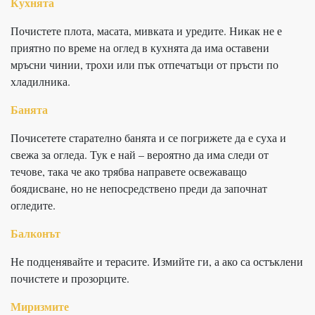
Кухнята
Почистете плота, масата, мивката и уредите. Никак не е
приятно по време на оглед в кухнята да има оставени
мръсни чинии, трохи или пък отпечатъци от пръсти по
хладилника.
Банята
Почисетете старателно банята и се погрижете да е суха и
свежа за огледа. Тук е най – вероятно да има следи от
течове, така че ако трябва направете освежаващо
боядисване, но не непосредствено преди да започнат
огледите.
Балконът
Не подценявайте и терасите. Измийте ги, а ако са остъклени
почистете и прозорците.
Миризмите