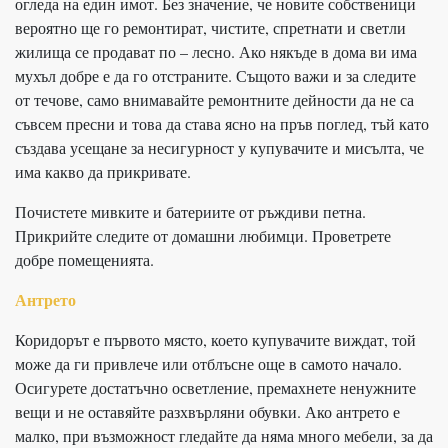
огледа на един имот. Без значение, че новите собственици
вероятно ще го ремонтират, чистите, спретнати и светли
жилища се продават по – лесно. Ако някъде в дома ви има
мухъл добре е да го отстраните. Същото важи и за следите
от течове, само внимавайте ремонтните дейности да не са
съвсем пресни и това да става ясно на пръв поглед, тъй като
създава усещане за несигурност у купувачите и мисълта, че
има какво да прикривате.
Почистете мивките и батериите от ръждиви петна.
Прикрийте следите от домашни любимци. Проветрете
добре помещенията.
Антрето
Коридорът е първото място, което купувачите виждат, той
може да ги привлече или отблъсне още в самото начало.
Осигурете достатъчно осветление, премахнете ненужните
вещи и не оставяйте разхвърляни обувки. Ако антрето е
малко, при възможност гледайте да няма много мебели, за да