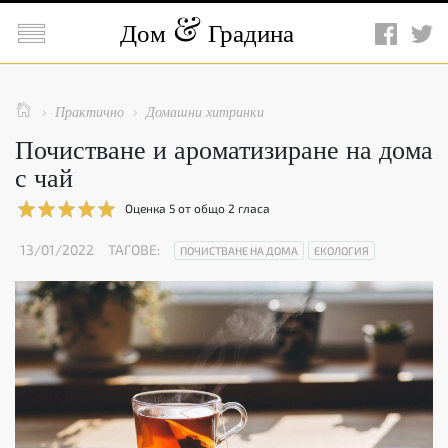

Дом
Градина

Практично
Домашни хитринки


Почистване и ароматизиране на дома
с чай
Оценка
5
от общо
2
гласа
13/01/2022
ТАГОВЕ:
ПОЧИСТВАНЕ НА ДОМА
ЕКОЛОГИЯ