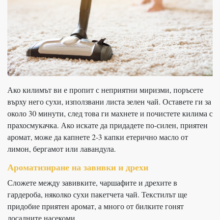
Ако килимът ви е пропит с неприятни миризми, поръсете
върху него сухи, използвани листа зелен чай. Оставете ги за
около 30 минути, след това ги махнете и почистете килима с
прахосмукачка. Ако искате да придадете по-силен, приятен
аромат, може да капнете 2-3 капки етерично масло от
лимон, бергамот или лавандула.
Ароматизиране на завивки и дрехи
Сложете между завивките, чаршафите и дрехите в
гардероба, няколко сухи пакетчета чай. Текстилът ще
придобие приятен аромат, а много от билките гонят
досадните насекоми.