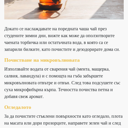
Докато се наслаждавате на поредната чаша чай през
студените зимни дни, вижте как може да оползотворите
чаената торбичка или остатъчната вода, в която са се
запарили билките, като почистите и дезодорирате дома си.
Почистване на микровълновата
Използвайте водата от сварения чай (мента, мащерка,
салвия, лавандула) и с помощта на гъба забършете
микровълновата отвътре и отвън. След това подсушете със
суха микрофибърна кърпа. Течността почиства петна и
добавя свеж аромат.
Огледалото
За да почистите стъклени повърхности като огледало, плота
на масата или дори прозорците, направете зелен чай и след