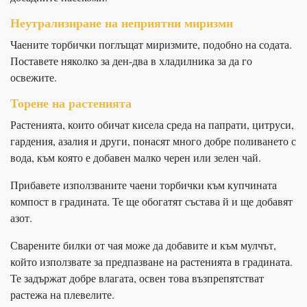
Неутрализиране на неприятни миризми
Чаените торбички поглъщат миризмите, подобно на содата.
Поставете няколко за ден-два в хладилника за да го
освежите.
Торене на растенията
Растенията, които обичат кисела среда на папрати, цитруси,
гардения, азалия и други, понасят много добре поливането с
вода, към която е добавен малко черен или зелен чай.
Прибавете използваните чаени торбички към купчината
компост в градината. Те ще обогатят състава й и ще добавят
азот.
Сварените билки от чая може да добавите и към мулчът,
който използвате за предпазване на растенията в градината.
Те задържат добре влагата, освен това възпрепятстват
растежа на плевелите.