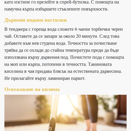
като изстине го прелейте в спрей-бутилка. С помощта на
памучна кърпа избършете стъклените повърхности.
Дървени подови настилки
В тенджера с гореща вода сложете 6 чаени торбички черен
чай. Оставете да се запари за около 20 минути. След това
добавете към нея студена вода. Течността за почистване
трябва да се охлади до стайна температура преди да бъде
използвана върху дървения под. Почистете пода с помощта
на моп или кърпа, потопени в течността. Таниновата
киселина в чая придава блясък на естествената дървесина.
Не прилагайте върху ламиниран паркет.
Освежаване на килима