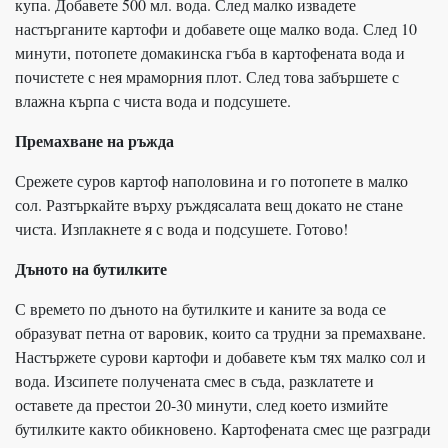
купа. Добавете 500 мл. вода. След малко извадете
настърганите картофи и добавете още малко вода. След 10
минути, потопете домакинска гъба в картофената вода и
почистете с нея мраморния плот. След това забършете с
влажна кърпа с чиста вода и подсушете.
Премахване на ръжда
Срежете суров картоф наполовина и го потопете в малко
сол. Разтъркайте върху ръждясалата вещ докато не стане
чиста. Изплакнете я с вода и подсушете. Готово!
Дъното на бутилките
С времето по дъното на бутилките и каните за вода се
образуват петна от варовик, които са трудни за премахване.
Настържете сурови картофи и добавете към тях малко сол и
вода. Изсипете получената смес в съда, разклатете и
оставете да престои 20-30 минути, след което измийте
бутилките както обикновено. Картофената смес ще разгради