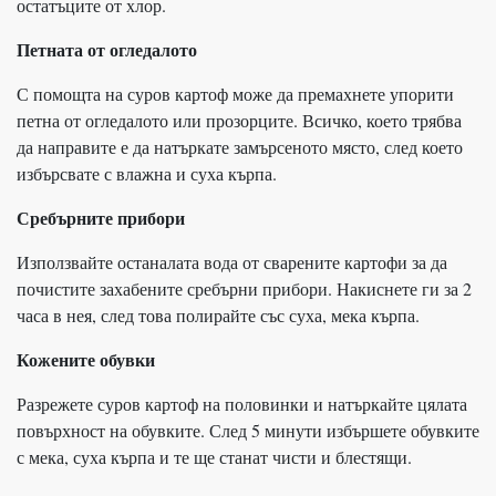
остатъците от хлор.
Петната от огледалото
С помощта на суров картоф може да премахнете упорити
петна от огледалото или прозорците. Всичко, което трябва
да направите е да натъркате замърсеното място, след което
избърсвате с влажна и суха кърпа.
Сребърните прибори
Използвайте останалата вода от сварените картофи за да
почистите захабените сребърни прибори. Накиснете ги за 2
часа в нея, след това полирайте със суха, мека кърпа.
Кожените обувки
Разрежете суров картоф на половинки и натъркайте цялата
повърхност на обувките. След 5 минути избършете обувките
с мека, суха кърпа и те ще станат чисти и блестящи.