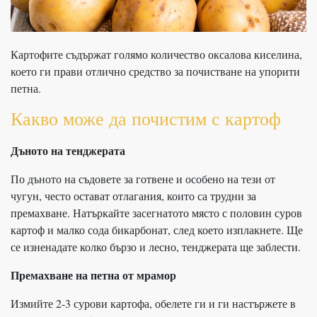
Картофите съдържат голямо количество оксалова киселина,
което ги прави отлично средство за почистване на упорити
петна.
Какво може да почистим с картоф
Дъното на тенджерата
По дъното на съдовете за готвене и особено на тези от
чугун, често остават отлагания, които са трудни за
премахване. Натъркайте засегнатото място с половин суров
картоф и малко сода бикарбонат, след което изплакнете. Ще
се изненадате колко бързо и лесно, тенджерата ще заблести.
Премахване на петна от мрамор
Измийте 2-3 сурови картофа, обелете ги и ги настържете в