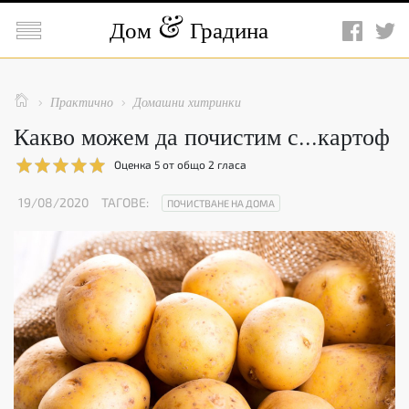

Дом
Градина

Практично
Домашни хитринки


Какво можем да почистим с...картоф
Оценка
5
от общо
2
гласа
19/08/2020
ТАГОВЕ:
ПОЧИСТВАНЕ НА ДОМА