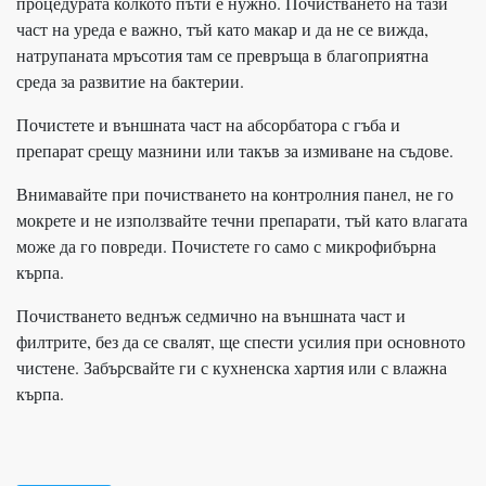
процедурата колкото пъти е нужно. Почистването на тази
част на уреда е важно, тъй като макар и да не се вижда,
натрупаната мръсотия там се превръща в благоприятна
среда за развитие на бактерии.
Почистете и външната част на абсорбатора с гъба и
препарат срещу мазнини или такъв за измиване на съдове.
Внимавайте при почистването на контролния панел, не го
мокрете и не използвайте течни препарати, тъй като влагата
може да го повреди. Почистете го само с микрофибърна
кърпа.
Почистването веднъж седмично на външната част и
филтрите, без да се свалят, ще спести усилия при основното
чистене. Забърсвайте ги с кухненска хартия или с влажна
кърпа.