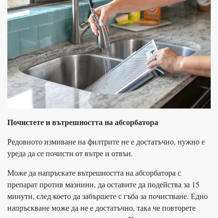
Почистете и вътрешността на абсорбатора
Редовното измиване на филтрите не е достатъчно, нужно е
уреда да се почисти от вътре и отвън.
Може да напръскате вътрешността на абсорбатора с
препарат против мазнини, да оставите да подейства за 15
минути, след което да забършете с гъба за почистване. Едно
напръскване може да не е достатъчно, така че повторете