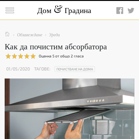

Дом
Градина

Обзавеждане
Уреди


Как да почистим абсорбатора
Оценка
5
от общо
2
гласа
01/05/2020
ТАГОВЕ:
ПОЧИСТВАНЕ НА ДОМА