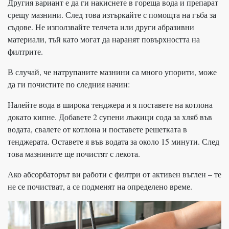
Другия вариант е да ги накиснете в гореща вода и препарат
срещу мазнини. След това изтъркайте с помощта на гъба за
съдове. Не използвайте телчета или други абразивни
материали, тъй като могат да наранят повърхността на
филтрите.
В случай, че натрупаните мазнини са много упорити, може
да ги почистите по следния начин:
Налейте вода в широка тенджера и я поставете на котлона
докато кипне. Добавете 2 супени лъжици сода за хляб във
водата, свалете от котлона и поставете решетката в
тенджерата. Оставете я във водата за около 15 минути. След
това мазнините ще почистят с лекота.
Ако абсорбаторът ви работи с филтри от активен въглен – те
не се почистват, а се подменят на определено време.