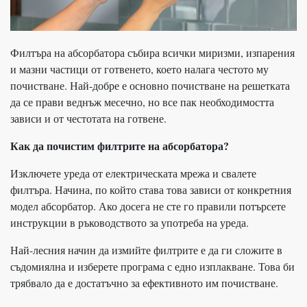
Филтъра на абсорбатора събира всички миризми, изпарения
и мазни частици от готвенето, което налага честото му
почистване. Най-добре е основно почистване на решетката
да се прави веднъж месечно, но все пак необходимостта
зависи и от честотата на готвене.
Как да почистим филтрите на абсорбатора?
Изключете уреда от електрическата мрежа и свалете
филтъра. Начина, по който става това зависи от конкретния
модел абсорбатор. Ако досега не сте го правили потърсете
инструкции в ръководството за употреба на уреда.
Най-лесния начин да измийте филтрите е да ги сложите в
съдомиялна и изберете програма с едно изплакване. Това би
трябвало да е достатъчно за ефективното им почистване.