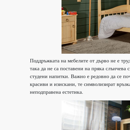
Поддръжката на мебелите от дърво не е труд
така да не са поставени на пряка слънчева 
студени напитки. Важно е редовно да се по
красиви и изискани, те символизират връзка
неподправена естетика.