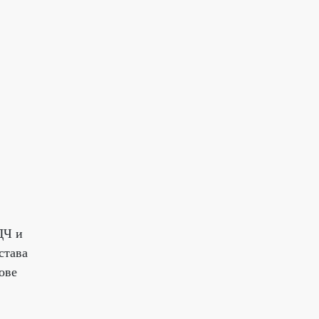
ДЧ и
става
ове