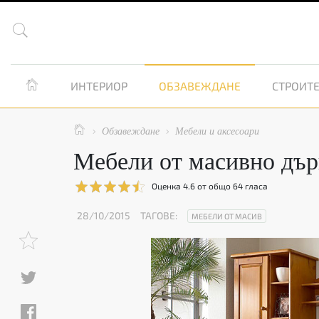


ИНТЕРИОР
ОБЗАВЕЖДАНЕ
СТРОИТЕ

Обзавеждане
Мебели и аксесоари


Мебели от масивно дър
Оценка
4.6
от общо
64
гласа
28/10/2015
ТАГОВЕ:
МЕБЕЛИ ОТ МАСИВ