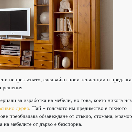
 мени непрекъснато, следвайки нови тенденции и предлаг
и решения.
ериали за изработка на мебели, но това, което никога ня
асивно дърво
. Най – голямото им предимство е тяхното
ове преобладава обзавеждане от стъкло, стомана, мрамор
а на мебелите от дърво е безспорна.