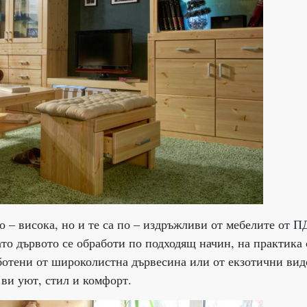
о – висока, но и те са по – издръжливи от мебелите от П
ато дървото се обработи по подходящ начин, на практика 
аботени от широколистна дървесина или от екзотични вид
 ви уют, стил и комфорт.