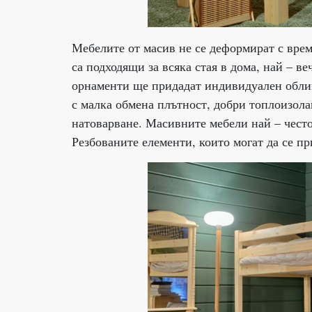
Мебелите от масив не се деформират с вре
са подходящи за всяка стая в дома, най – ве
орнаменти ще придадат индивидуален облик
с малка обмена плътност, добри топлоизола
натоварване. Масивните мебели най – често 
Резбованите елементи, които могат да се п