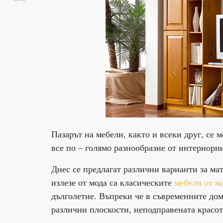
Пазарът на мебели, както и всеки друг, се
все по – голямо разнообразие от интериорн
Днес се предлагат различни варианти за мат
излезе от мода са класическите
мебели от м
дълголетие. Въпреки че в съвременните дом
различни плоскости, неподправената красот