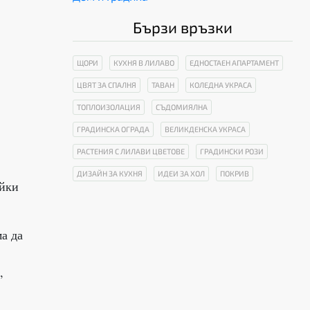
Бързи връзки
ЩОРИ
КУХНЯ В ЛИЛАВО
ЕДНОСТАЕН АПАРТАМЕНТ
ЦВЯТ ЗА СПАЛНЯ
ТАВАН
КОЛЕДНА УКРАСА
ТОПЛОИЗОЛАЦИЯ
СЪДОМИЯЛНА
ГРАДИНСКА ОГРАДА
ВЕЛИКДЕНСКА УКРАСА
РАСТЕНИЯ С ЛИЛАВИ ЦВЕТОВЕ
ГРАДИНСКИ РОЗИ
ДИЗАЙН ЗА КУХНЯ
ИДЕИ ЗА ХОЛ
ПОКРИВ
айки
ма да
,