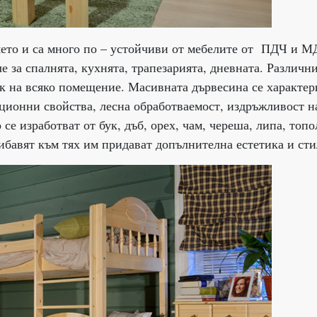
мето и са много по – устойчиви от мебелите от ПДЧ и 
че за спалнята, кухнята, трапезарията, дневната. Различн
 на всяко помещение. Масивната дървесина се характер
ционни свойства, лесна обработваемост, издръжливост н
се изработват от бук, дъб, орех, чам, череша, липа, топо
рибавят към тях им придават допълнителна естетика и сти