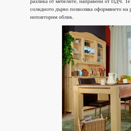
разлика от мебелите, направени от ПДЧ. Те 
солидното дърво позволява оформянето на р
неповторим облик.