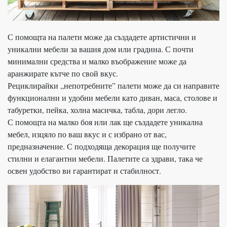
С помощта на палети може да създадете артистични и
уникални мебели за вашия дом или градина. С почти
минимални средства и малко въображение може да
аранжирате кътче по свой вкус.
Рециклирайки „непотребните” палети може да си направите
функционални и удобни мебели като диван, маса, столове и
табуретки, пейка, холна масичка, табла, дори легло.
С помощта на малко боя или лак ще създадете уникална
мебел, изцяло по ваш вкус и с избрано от вас,
предназначение. С подходяща декорация ще получите
стилни и елагантни мебели. Палетите са здрави, така че
освен удобство ви гарантират и стабилност.