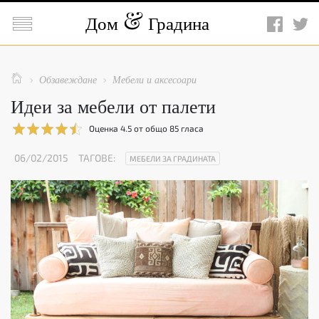

Дом
Градина

Обзавеждане
Мебели и аксесоари


Идеи за мебели от палети
Оценка
4.5
от общо
85
гласа
06/02/2015
ТАГОВЕ:
МЕБЕЛИ ЗА ГРАДИНАТА