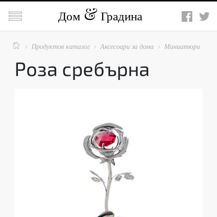

Дом
Градина

Продуктов каталог
Аксесоари за дома
Миниатюри



Роза сребърна