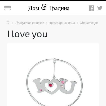

Дом
Градина

Продуктов каталог
Аксесоари за дома
Миниатюри



I love you