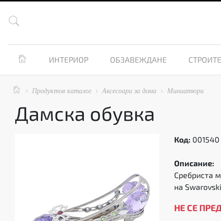


ИНТЕРИОР
ОБЗАВЕЖДАНЕ
СТРОИТЕ

Продуктов каталог
Аксесоари за дома
Миниатюри



Дамска обувка
Код:
001540
Описание:
Сребриста м
на Swarovski
НЕ СЕ ПРЕ