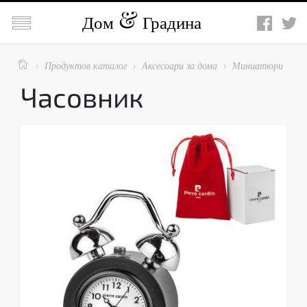

Дом
Градина

Продуктов каталог
Аксесоари за дома
Миниатюри



Часовник