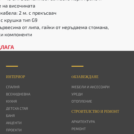
 на височината
кабела: 2 м. с прекъсвач
 с крушка тип G9
ървесина от липа, гайки от неръдаема стомана,
ки компоненти
ДЛАГА
ИНТЕРИОР
OБЗАВЕЖДАНЕ
СПАЛНЯ
МЕБЕЛИ И АКСЕСОАРИ
ВСЕКИДНЕВНА
УРЕДИ
КУХНЯ
ОТОПЛЕНИЕ
ДЕТСКА СТАЯ
СТРОИТЕЛСТВО И РЕМОНТ
БАНЯ
АРХИТЕКТУРА
АКЦЕНТИ
РЕМОНТ
ПРОЕКТИ