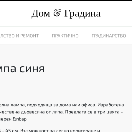
Дом
Градина
ЛСТВО И РЕМОНТ
ПРАКТИЧНО
ГРАДИНАРСТВО
мпа синя
6
олна лампа, подходяща за дома или офиса. Изработена
чествена дървесина от липа. Предлага се в три цвята -
 черен.&nbsp
5 - 45 см. Възможност за лесно коригиране и