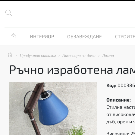


ИНТЕРИОР
ОБЗАВЕЖДАНЕ
СТРОИТЕ

Продуктов каталог
Аксесоари за дома
Лампи



Ръчно изработена ла
Код:
00038
Описание:
Стилна наст
от високока
дъб, орех и
Височина: 2