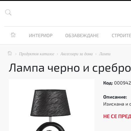


ИНТЕРИОР
ОБЗАВЕЖДАНЕ
СТРОИТЕ

Продуктов каталог
Аксесоари за дома
Лампи



Лампа черно и сребр
Код:
00094
Описание:
Изискана и 
НЕ СЕ ПРЕ