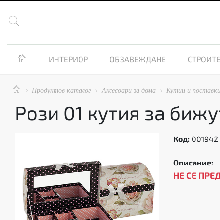


ИНТЕРИОР
ОБЗАВЕЖДАНЕ
СТРОИТЕ

Продуктов каталог
Аксесоари за дома
Кутии и поставк



Рози 01 кутия за бижу
Код:
001942
Описание:
НЕ СЕ ПРЕ