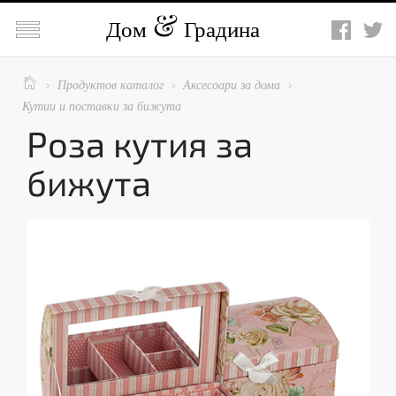

Дом
Градина

Продуктов каталог
Аксесоари за дома



Кутии и поставки за бижута
Роза кутия за
бижута