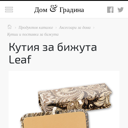

Дом
Градина

Продуктов каталог
Аксесоари за дома



Кутии и поставки за бижута
Кутия за бижута
Leaf