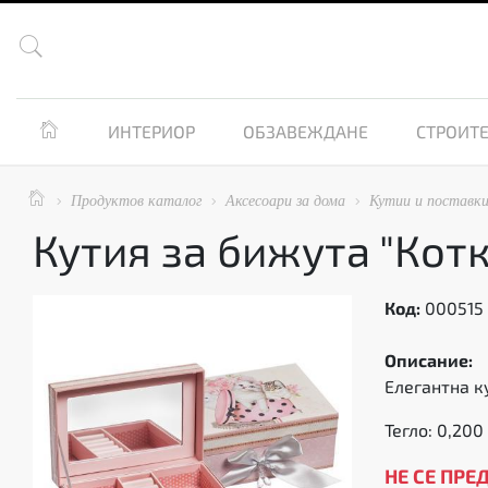


ИНТЕРИОР
ОБЗАВЕЖДАНЕ
СТРОИТЕ

Продуктов каталог
Аксесоари за дома
Кутии и поставк



Кутия за бижута "Котк
Код:
000515
Описание:
Елегантна к
Тегло: 0,200 
НЕ СЕ ПРЕ