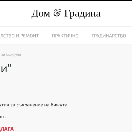
Дом
Градина
ЛСТВО И РЕМОНТ
ПРАКТИЧНО
ГРАДИНАРСТВО
и за бижута
и"
утия за съхранение на бижута
кг.
ДЛАГА