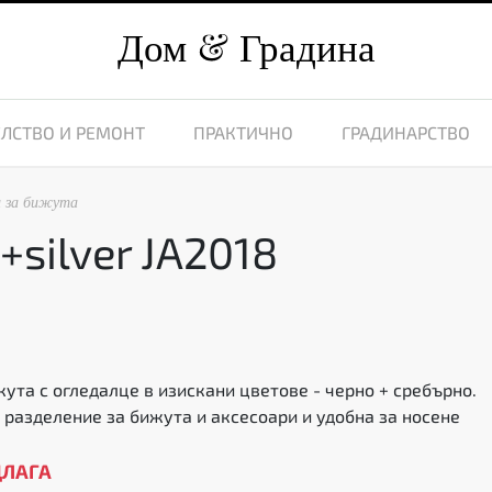
Дом
Градина
ЛСТВО И РЕМОНТ
ПРАКТИЧНО
ГРАДИНАРСТВО
и за бижута
+silver JA2018
жута с огледалце в изискани цветове - черно + сребърно.
 разделение за бижута и аксесоари и удобна за носене
ДЛАГА