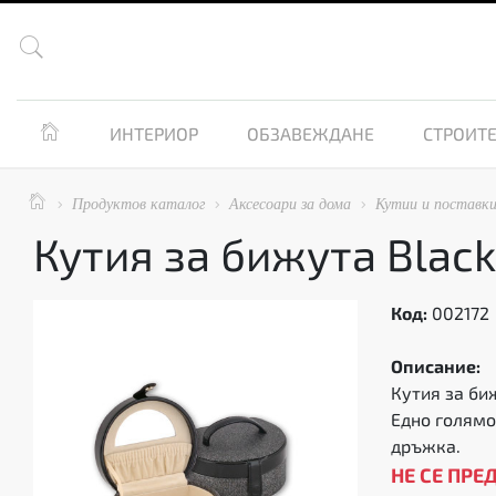


ИНТЕРИОР
ОБЗАВЕЖДАНЕ
СТРОИТЕ

Продуктов каталог
Аксесоари за дома
Кутии и поставк



Кутия за бижута Black
Код:
002172
Описание:
Кутия за би
Едно голямо
дръжка.
НЕ СЕ ПРЕ