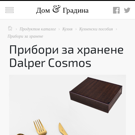

Дом
Градина

Продуктов каталог
Кухня
Кухненски пособия




Прибори за хранене
Прибори за хранене
Dalper Cosmos