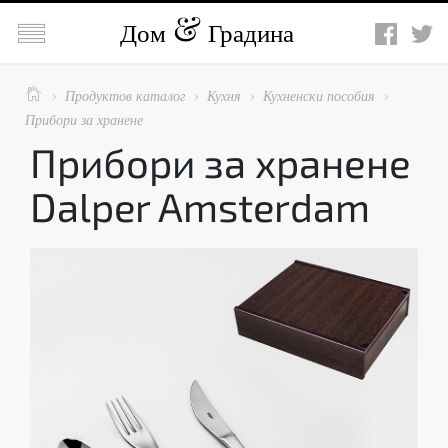

Дом
Градина

Продуктов каталог
Кухня
Кухненски пособия




Прибори за хранене
Прибори за хранене
Dalper Amsterdam