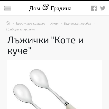

Дом
Градина

Продуктов каталог
Кухня
Кухненски пособия




Прибори за хранене
Лъжички "Коте и
куче"