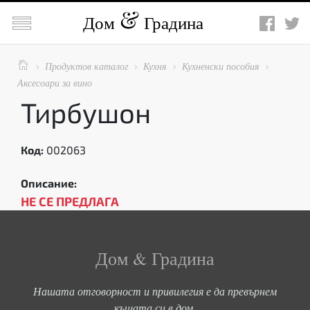

Дом
Градина

Продуктов каталог
Кухня
Кухненски пособия




Аксесоари за вино
Тирбушон
Код:
002063
Описание:
НЕ СЕ ПРЕДЛАГА
Дом & Градина
Нашата отговорност и привилегия е да превърнем
къщата си в дом.