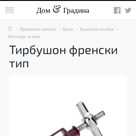

Дом
Градина

Продуктов каталог
Кухня
Кухненски пособия




Аксесоари за вино
Тирбушон френски
тип