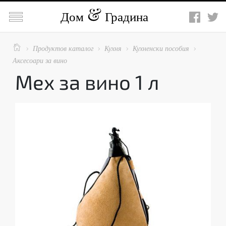

Дом
Градина

Продуктов каталог
Кухня
Кухненски пособия




Аксесоари за вино
Мех за вино 1 л