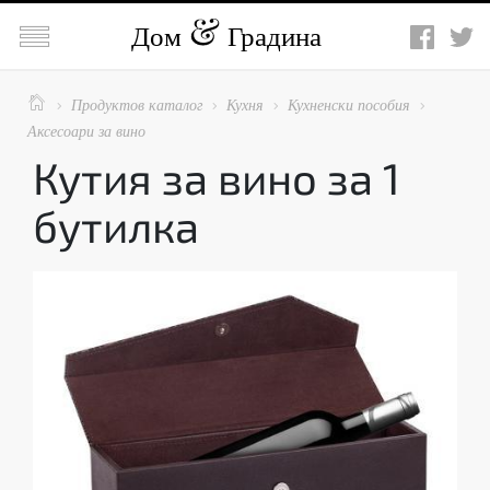

Дом
Градина

Продуктов каталог
Кухня
Кухненски пособия




Аксесоари за вино
Кутия за вино за 1
бутилка