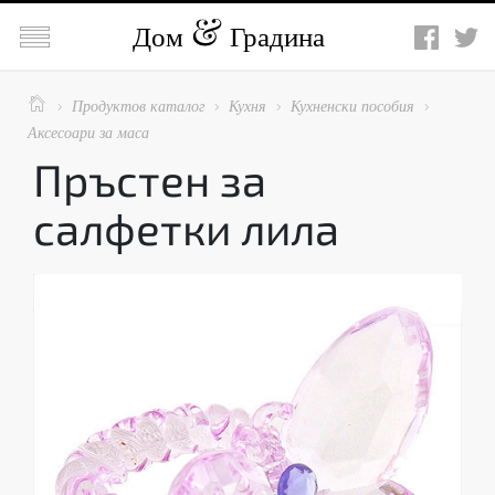

Дом
Градина

Продуктов каталог
Кухня
Кухненски пособия




Аксесоари за маса
Пръстен за
салфетки лила