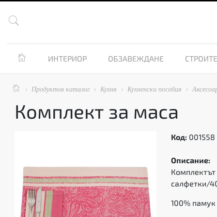


ИНТЕРИОР
ОБЗАВЕЖДАНЕ
СТРОИТЕ

Продуктов каталог
Кухня
Кухненски пособия
Аксесоа




Комплект за маса
Код:
001558
Описание:
Комплектът 
салфетки/40
100% памук