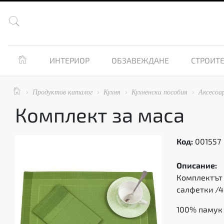


ИНТЕРИОР
ОБЗАВЕЖДАНЕ
СТРОИТЕ

Продуктов каталог
Кухня
Кухненски пособия
Аксесоа




Комплект за маса
Код:
001557
Описание:
Комплектът 
салфетки /4
100% памук