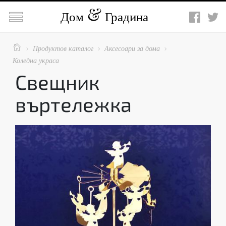

Дом
Градина

Продуктов каталог
Аксесоари за дома



Коледна украса
Свещник
въртележка