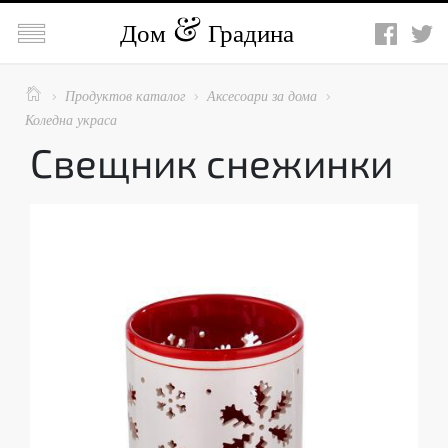

Дом
Градина

Продуктов каталог
Аксесоари за дома



Коледна украса
Свещник снежинки