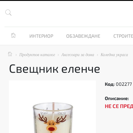


ИНТЕРИОР
ОБЗАВЕЖДАНЕ
СТРОИТЕ

Продуктов каталог
Аксесоари за дома
Коледна украса



Свещник еленче
Код:
002277
Описание:
НЕ СЕ ПРЕ