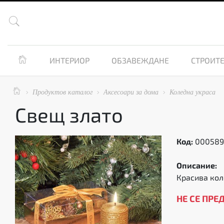


ИНТЕРИОР
ОБЗАВЕЖДАНЕ
СТРОИТЕ

Продуктов каталог
Аксесоари за дома
Коледна украса



Свещ злато
Код:
00058
Описание:
Красива ко
НЕ СЕ ПРЕ