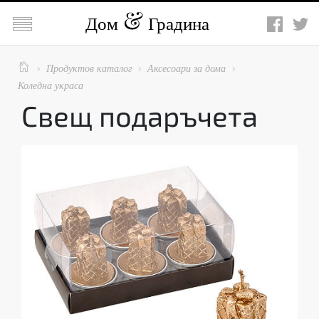

Дом
Градина

Продуктов каталог
Аксесоари за дома



Коледна украса
Свещ подаръчета