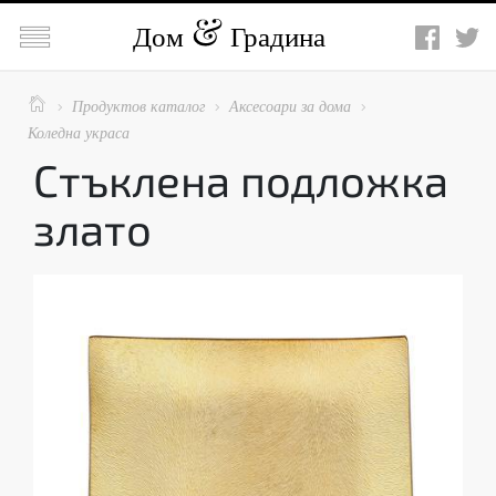

Дом
Градина

Продуктов каталог
Аксесоари за дома



Коледна украса
Стъклена подложка
злато