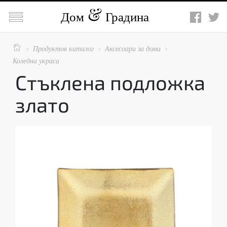

Дом
Градина

Продуктов каталог
Аксесоари за дома



Коледна украса
Стъклена подложка
злато