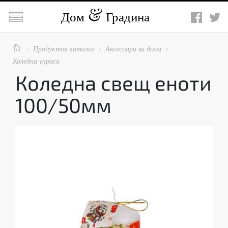

Дом
Градина

Продуктов каталог
Аксесоари за дома



Коледна украса
Коледна свещ еноти
100/50мм