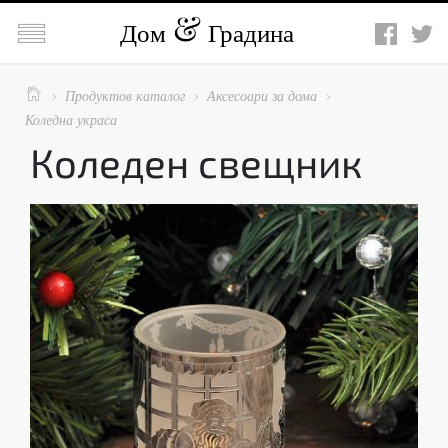

Дом
Градина

Продуктов каталог
Аксесоари за дома



Коледна украса
Коледен свещник