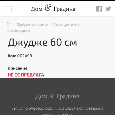

Дом
Градина

Продуктов каталог
Аксесоари за дома



Коледна украса
Джудже 60 см
Код:
002498
Описание:
НЕ СЕ ПРЕДЛАГА
Дом & Градина
Нашата отговорност и привилегия е да превърнем
къщата си в дом.