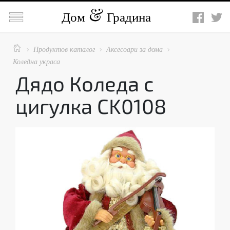

Дом
Градина

Продуктов каталог
Аксесоари за дома



Коледна украса
Дядо Коледа с
цигулка CK0108