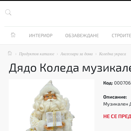


ИНТЕРИОР
ОБЗАВЕЖДАНЕ
СТРОИТЕ

Продуктов каталог
Аксесоари за дома
Коледна украса



Дядо Коледа музикал
Код:
000706
Описание:
Музикален Д
НЕ СЕ ПРЕ