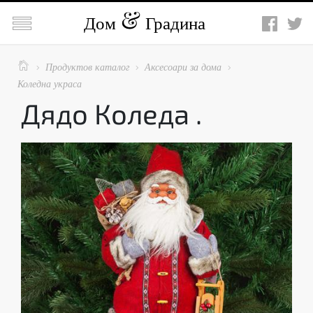

Дом
Градина

Продуктов каталог
Аксесоари за дома



Коледна украса
Дядо Коледа .