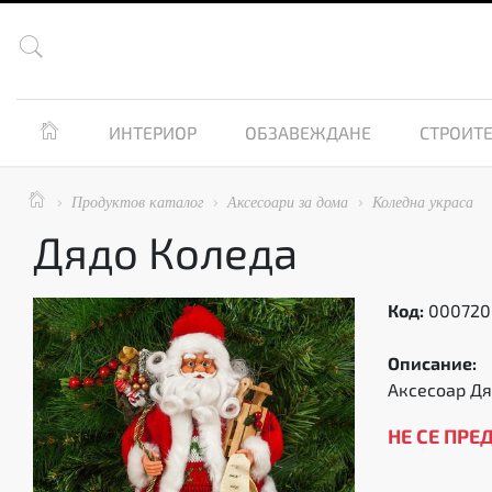


ИНТЕРИОР
ОБЗАВЕЖДАНЕ
СТРОИТЕ

Продуктов каталог
Аксесоари за дома
Коледна украса



Дядо Коледа
Код:
000720
Описание:
Аксесоар Дя
НЕ СЕ ПРЕ