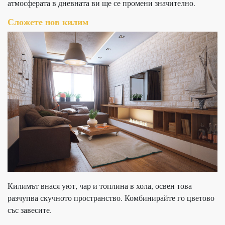
атмосферата в дневната ви ще се промени значително.
Сложете нов килим
Килимът внася уют, чар и топлина в хола, освен това
разчупва скучното пространство. Комбинирайте го цветово
със завесите.