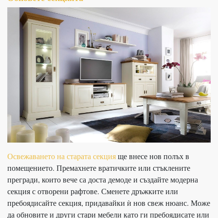
Освежаването на старата секция
ще внесе нов полъх в
помещението. Премахнете вратичките или стъклените
прегради, които вече са доста демоде и създайте модерна
секция с отворени рафтове. Сменете дръжките или
пребоядисайте секция, придавайки ѝ нов свеж нюанс. Може
да обновите и други стари мебели като ги пребоядисате или