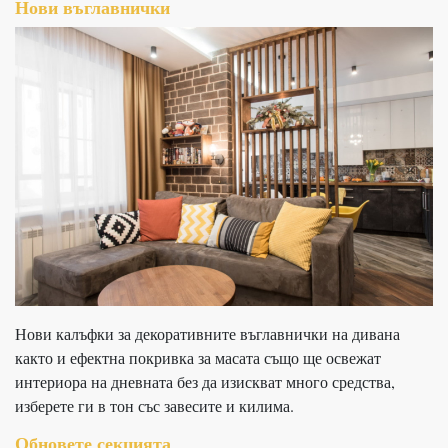
Нови въглавнички
Нови калъфки за декоративните въглавнички на дивана
както и ефектна покривка за масата също ще освежат
интериора на дневната без да изискват много средства,
изберете ги в тон със завесите и килима.
Обновете секцията