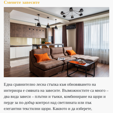
Сменете завесите
Една сравнително лесна стъпка към обновяването на
интериора е смяната на завесите. Възможностите са много –
два вида завеси – плътни и тънки, комбиниране на щори и
перде за по-добър контрол над светлината или пък
елегантни текстилни щори. Каквото и да изберете,