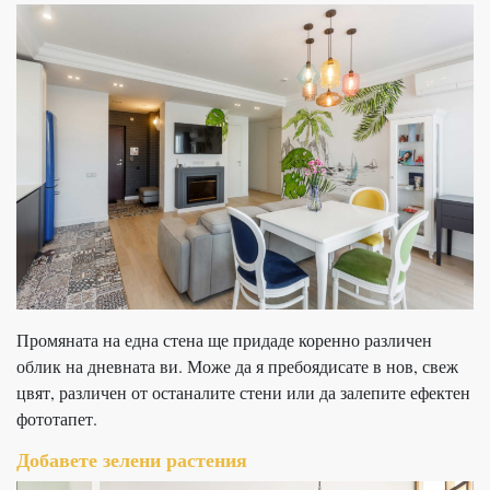
Промяната на една стена ще придаде коренно различен
облик на дневната ви. Може да я пребоядисате в нов, свеж
цвят, различен от останалите стени или да залепите ефектен
фототапет.
Добавете зелени растения