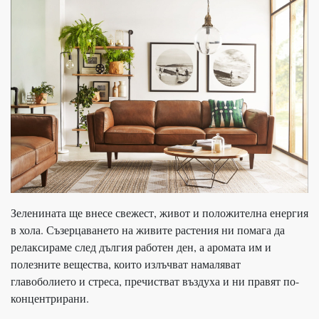
Зеленината ще внесе свежест, живот и положителна енергия
в хола. Съзерцаването на живите растения ни помага да
релаксираме след дългия работен ден, а аромата им и
полезните вещества, които излъчват намаляват
главоболието и стреса, пречистват въздуха и ни правят по-
концентрирани.