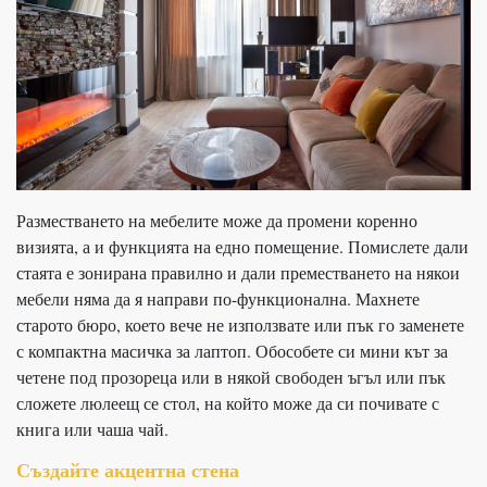
Разместването на мебелите може да промени коренно
визията, а и функцията на едно помещение. Помислете дали
стаята е зонирана правилно и дали преместването на някои
мебели няма да я направи по-функционална. Махнете
старото бюро, което вече не използвате или пък го заменете
с компактна масичка за лаптоп. Обособете си мини кът за
четене под прозореца или в някой свободен ъгъл или пък
сложете люлеещ се стол, на който може да си почивате с
книга или чаша чай.
Създайте акцентна стена