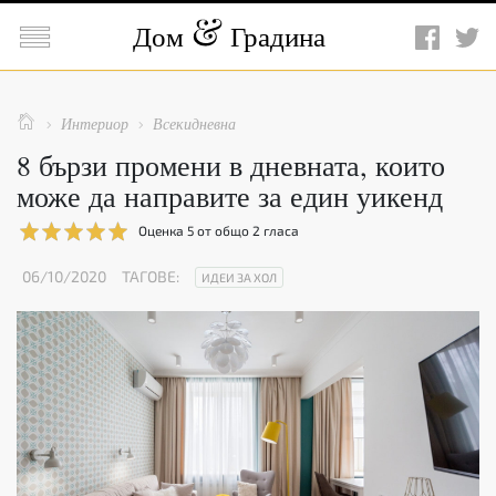

Дом
Градина

Интериор
Всекидневна


8 бързи промени в дневната, които
може да направите за един уикенд
Оценка
5
от общо
2
гласа
06/10/2020
ТАГОВЕ:
ИДЕИ ЗА ХОЛ