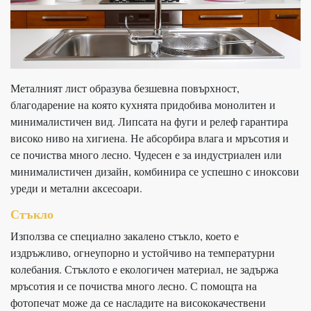
Металният лист образува безшевна повърхност,
благодарение на която кухнята придобива монолитен и
минималистичен вид. Липсата на фуги и релеф гарантира
високо ниво на хигиена. Не абсорбира влага и мръсотия и
се почиства много лесно. Чудесен е за индустриален или
минималистичен дизайн, комбинира се успешно с иноксови
уреди и метални аксесоари.
Стъкло
Използва се специално закалено стъкло, което е
издръжливо, огнеупорно и устойчиво на температурни
колебания. Стъклото е екологичен материал, не задържа
мръсотия и се почиства много лесно. С помощта на
фотопечат може да се насладите на висококачествени