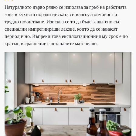
Натуралното дърво рядко се използва за гръб на работната
зона в кухнята поради ниската си влагоустойчивост и
трудно почистване. Изисква се то да бъде защитено със
специални импрегниращи лакове, които да се нанасят
периодично. Въпреки това експлоатационния му срок е по-
кратък, в сравнение с останалите материали.