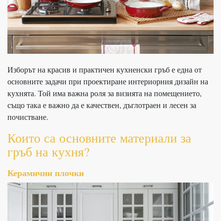
Изборът на красив и практичен кухненски гръб е една от
основните задачи при проектиране интериорния дизайн на
кухнята. Той има важна роля за визията на помещението,
също така е важно да е качествен, дъглотраен и лесен за
почистване.
Които са основните материали за
гръб на кухня
?
Керамични плочки