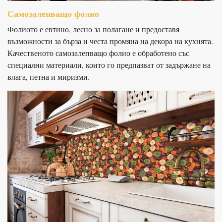
Самозалепващо фолио
Фолиото е евтино, лесно за полагане и предоставя
възможности за бърза и честа промяна на декора на кухнята.
Качественото самозалепващо фолио е обработено със
специални материали, които го предпазват от задържане на
влага, петна и миризми.