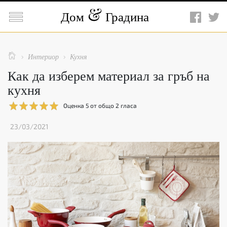

Дом
Градина

Интериор
Кухня


Как да изберем материал за гръб на
кухня
Оценка
5
от общо
2
гласа
23/03/2021