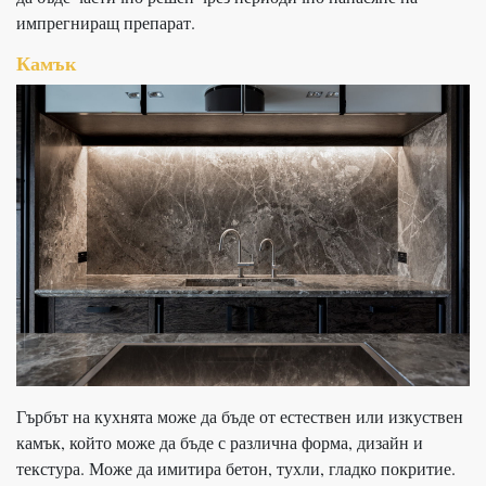
импрегниращ препарат.
Камък
Гърбът на кухнята може да бъде от естествен или изкуствен
камък, който може да бъде с различна форма, дизайн и
текстура. Може да имитира бетон, тухли, гладко покритие.