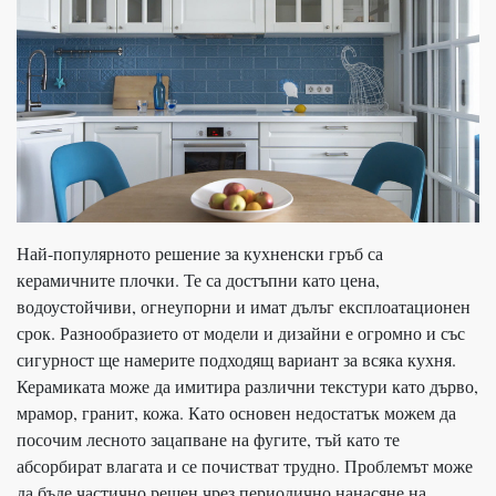
Най-популярното решение за кухненски гръб са
керамичните плочки. Те са достъпни като цена,
водоустойчиви, огнеупорни и имат дълъг експлоатационен
срок. Разнообразието от модели и дизайни е огромно и със
сигурност ще намерите подходящ вариант за всяка кухня.
Керамиката може да имитира различни текстури като дърво,
мрамор, гранит, кожа. Като основен недостатък можем да
посочим лесното зацапване на фугите, тъй като те
абсорбират влагата и се почистват трудно. Проблемът може
да бъде частично решен чрез периодично нанасяне на