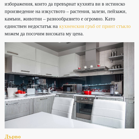
изборажения, които да превърнат кухнята ви в истинско
произведение на изкуството – растения, залези, пейзажи,
камъни, животни – разнообразието е огромно. Като
единствен недостатък на
кухненския гръб от принт стъкло
можем да посочим високата му цена.
Дърво