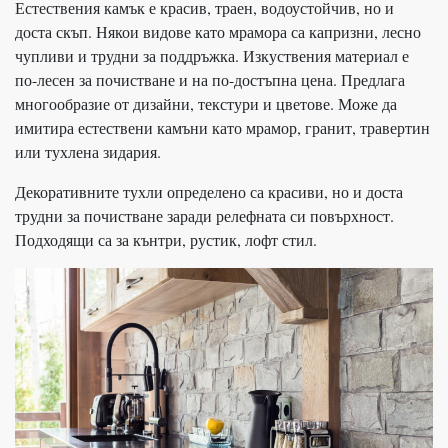
Естествения камък е красив, траен, водоустойчив, но и
доста скъп. Някои видове като мрамора са капризни, лесно
чупливи и трудни за поддръжка. Изкуствения материал е
по-лесен за почистване и на по-достъпна цена. Предлага
многообразие от дизайни, текстури и цветове. Може да
имитира естествени камъни като мрамор, гранит, травертин
или тухлена зидария.
Декоративните тухли определено са красиви, но и доста
трудни за почистване заради релефната си повърхност.
Подходящи са за кънтри, рустик, лофт стил.